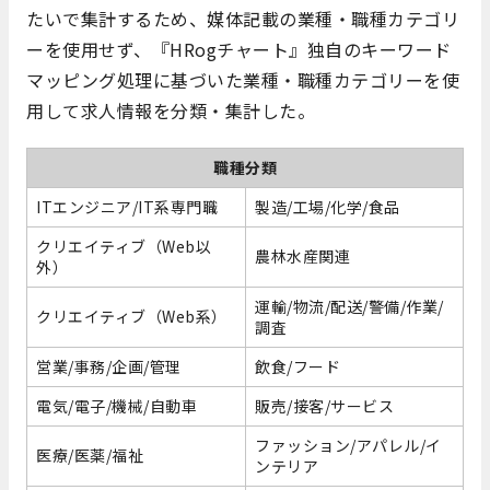
たいで集計するため、媒体記載の業種・職種カテゴリ
ーを使用せず、『HRogチャート』独自のキーワード
マッピング処理に基づいた業種・職種カテゴリーを使
用して求人情報を分類・集計した。
職種分類
ITエンジニア/IT系専門職
製造/工場/化学/食品
クリエイティブ（Web以
農林水産関連
外）
運輸/物流/配送/警備/作業/
クリエイティブ（Web系）
調査
営業/事務/企画/管理
飲食/フード
電気/電子/機械/自動車
販売/接客/サービス
ファッション/アパレル/イ
医療/医薬/福祉
ンテリア