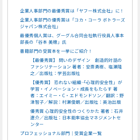
企業人事部門の最優秀賞は「ヤフー株式会社」に！
企業人事部門の優秀賞は「コカ・コーラ ボトラーズ
ジャパン株式会社」
最優秀個人賞は、グーグル合同会社執行役員人事本
部長の「谷本 美穂」氏
書籍部門の受賞本を一挙にご紹介！
【最優秀賞】 問いのデザイン 創造的対話の
ファシリテーション 著者：安斎勇樹、塩瀬隆
之／出版社：学芸出版社
【優秀賞】 恐れない組織――「心理的安全性」が
学習・イノベーション・成長をもたらす 著
者：エイミー・C・エドモンドソン／翻訳：野
津智子／解説：村瀬俊朗／出版社：英治出版
優秀賞 心理的安全性のつくりかた 著者：石井
遼介／出版社：日本能率協会マネジメントセ
ンター
プロフェッショナル部門｜受賞企業一覧