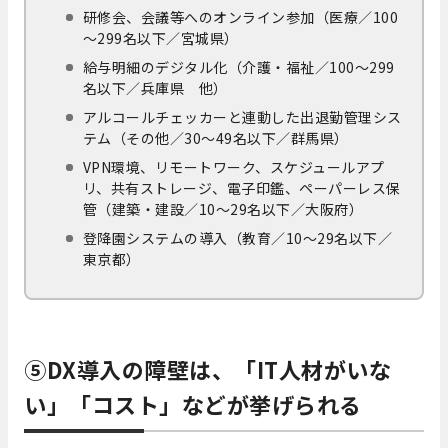
研修会、会議等へのオンライン参加（医療／100
～299名以下／宮城県）
給与明細のデジタル化（介護・福祉／100～299
名以下／兵庫県 他）
アルコールチェッカーと連動した出退勤管理シス
テム（その他／30～49名以下／群馬県）
VPN環境、リモートワーク、スケジュールアプ
リ、共有ストレージ、電子印鑑、ペーパーレス保
管（建築・建設／10～29名以下／大阪府）
登降園システムの導入（教育／10～29名以下／
東京都）
⑤DX導入の障壁は、「IT人材がいな
い」「コスト」などが挙げられる