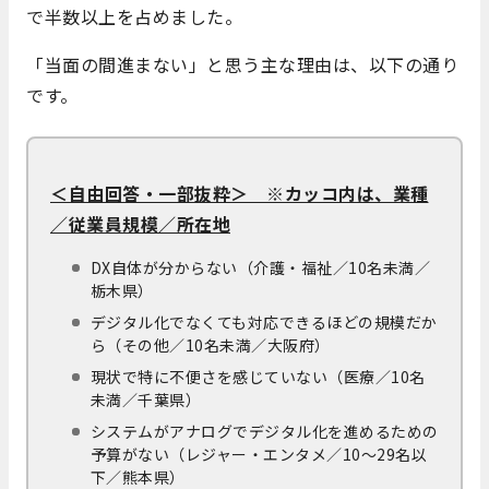
で半数以上を占めました。
「当面の間進まない」と思う主な理由は、以下の通り
です。
＜自由回答・一部抜粋＞ ※カッコ内は、業種
／従業員規模／所在地
DX自体が分からない（介護・福祉／10名未満／
栃木県）
デジタル化でなくても対応できるほどの規模だか
ら（その他／10名未満／大阪府）
現状で特に不便さを感じていない（医療／10名
未満／千葉県）
システムがアナログでデジタル化を進めるための
予算がない（レジャー・エンタメ／10～29名以
下／熊本県）