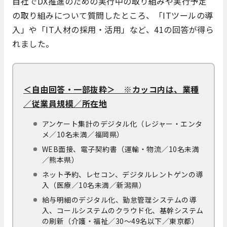
自社でDX推進のための実行中の取り組みや実行予定
の取り組みについて質問したところ、「ITツールの導
入」や「IT人材の採用・活用」など、41の回答が得ら
れました。
＜自由回答・一部抜粋＞ ※カッコ内は、業種
／従業員規模／所在地
アンケート集計のデジタル化（レジャー・エンタ
メ／10名未満／福岡県）
WEB面接、電子契約書（運輸・物流／10名未満
／熊本県）
ネット予約、レセコン、デジタルレントゲンの導
入（医療／10名未満／新潟県）
給与明細のデジタル化、勤怠管理システムの導
入、コールシステムのクラウド化、基幹システム
の刷新（介護・福祉／30～49名以下／東京都）