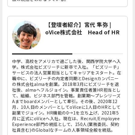
【登壇者紹介】宮代 隼弥 |
oVice株式会社 Head of HR
中学、高校をアメリカで過ごした後、関西学院大学へ入
学。株式会社ビズリーチに新卒で入社。「ビズリーチ」
サービスの法人営業担当としてキャリアをスタート。在
職中に、ビズリーチの内定者同期とDesignカンパニー
の株式会社almaを創業。2018年3月にビズリーチを退
社後、almaへフルジョイン。事業責任者兼HR担当とし
て、組織、ビジネス部門を管轄。創業期〜プレシリーズ
Aまでboardメンバーとして牽引。その後、2020年12
月、10人目のメンバーとしてoViceに1人目のHRとして
副業でジョイン。HR機能の0→1を立ち上げ、2021年5
月に正式にoViceへ入社。現在は、Recruit/Employee
Experience部門の統括として、150人(業務委託、契約
社員含む)のGlobalなチームの人事領域全般を統括。