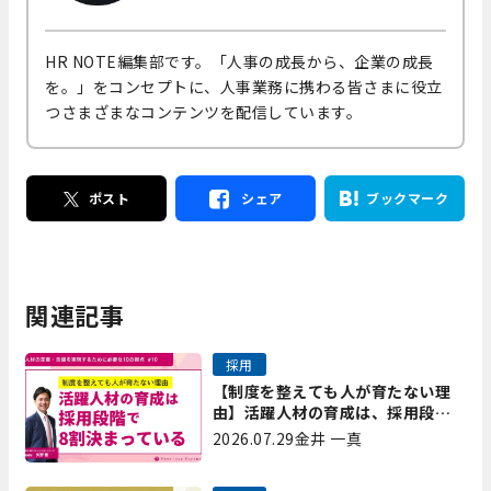
HR NOTE編集部です。「人事の成長から、企業の成長
を。」をコンセプトに、人事業務に携わる皆さまに役立
つさまざまなコンテンツを配信しています。
ポスト
シェア
ブックマーク
関連記事
採用
【制度を整えても人が育たない理
由】活躍人材の育成は、採用段階
で8割決まっている｜プレシャスパ
2026.07.29
金井 一真
ートナーズ矢野