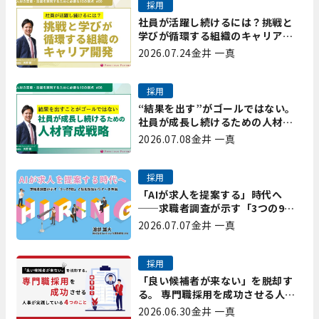
採用
社員が活躍し続けるには？挑戦と
学びが循環する組織のキャリア開
発｜プレシャスパートナーズ矢野
2026.07.24
金井 一真
採用
“結果を出す”がゴールではない。
社員が成長し続けるための人材育
成戦略｜プレシャスパートナーズ
2026.07.08
金井 一真
矢野
採用
「AIが求人を提案する」時代へ
──求職者調査が示す「3つの9
割」と、採用担当が今すべき準備
2026.07.07
金井 一真
採用
「良い候補者が来ない」を脱却す
る。 専門職採用を成功させる人事
が実践している4つのこと
2026.06.30
金井 一真