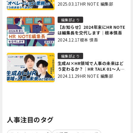
TALK 02～人事DXの最前線を徹底
2025.03.17
HR NOTE 編集部
解剖～
編集部より
【お知らせ】2024年末にHR NOTE
は編集長を交代します｜根本慎吾
2024.12.17
根本 慎吾
編集部より
生成AI×HR領域で人事の未来はど
う変わるか？｜HR TALK 01～人事
DXの最前線を徹底解剖～
2024.11.29
HR NOTE 編集部
人事注目のタグ