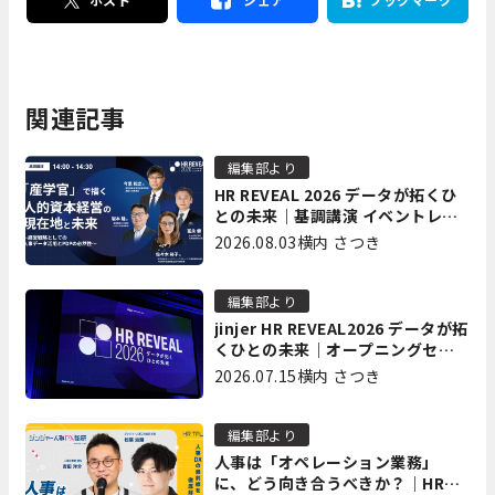
関連記事
編集部より
HR REVEAL 2026 データが拓くひ
との未来｜基調講演 イベントレポ
ート後編
2026.08.03
横内 さつき
編集部より
jinjer HR REVEAL2026 データが拓
くひとの未来｜オープニングセッ
ション イベントレポート前編
2026.07.15
横内 さつき
編集部より
人事は「オペレーション業務」
に、どう向き合うべきか？｜HR