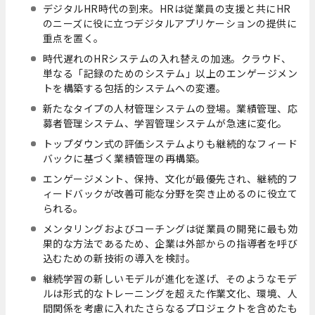
デジタルHR時代の到来。HRは従業員の支援と共にHR
のニーズに役に立つデジタルアプリケーションの提供に
重点を置く。
時代遅れのHRシステムの入れ替えの加速。クラウド、
単なる「記録のためのシステム」以上のエンゲージメン
トを構築する包括的システムへの変遷。
新たなタイプの人材管理システムの登場。業績管理、応
募者管理システム、学習管理システムが急速に変化。
トップダウン式の評価システムよりも継続的なフィード
バックに基づく業績管理の再構築。
エンゲージメント、保持、文化が最優先され、継続的フ
ィードバックが改善可能な分野を突き止めるのに役立て
られる。
メンタリングおよびコーチングは従業員の開発に最も効
果的な方法であるため、企業は外部からの指導者を呼び
込むための新技術の導入を検討。
継続学習の新しいモデルが進化を遂げ、そのようなモデ
ルは形式的なトレーニングを超えた作業文化、環境、人
間関係を考慮に入れたさらなるプロジェクトを含めたも