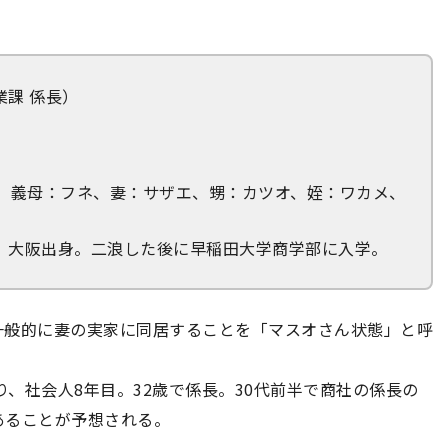
課 係長）
平、義母：フネ、妻：サザエ、甥：カツオ、姪：ワカメ、
。大阪出身。二浪した後に早稲田大学商学部に入学。
一般的に妻の実家に同居することを「マスオさん状態」と呼
り、社会人8年目。32歳で係長。30代前半で商社の係長の
あることが予想される。