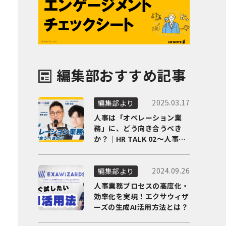
編集部おすすめ記事
2025.03.17
編集部より
人事は「オペレーション業
務」に、どう向き合うべき
か？｜HR TALK 02～人事DX
の最前線を徹底解剖～
2024.09.26
編集部より
人事業務プロセスの高度化・
効率化を実現！エクサウィザ
ーズの生成AI活用方法とは？