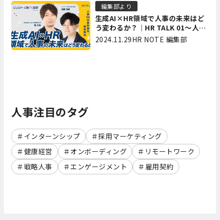
編集部より
生成AI×HR領域で人事の未来はど
う変わるか？｜HR TALK 01～人事
DXの最前線を徹底解剖～
2024.11.29
HR NOTE 編集部
人事注目のタグ
インターンシップ
採用マーケティング
健康経営
オンボーディング
リモートワーク
戦略人事
エンゲージメント
雇用契約