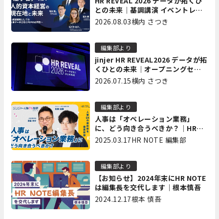
HR REVEAL 2026 データが拓くひ
との未来｜基調講演 イベントレポ
ート後編
2026.08.03
横内 さつき
編集部より
jinjer HR REVEAL2026 データが拓
くひとの未来｜オープニングセッ
ション イベントレポート前編
2026.07.15
横内 さつき
編集部より
人事は「オペレーション業務」
に、どう向き合うべきか？｜HR
TALK 02～人事DXの最前線を徹底
2025.03.17
HR NOTE 編集部
解剖～
編集部より
【お知らせ】2024年末にHR NOTE
は編集長を交代します｜根本慎吾
2024.12.17
根本 慎吾