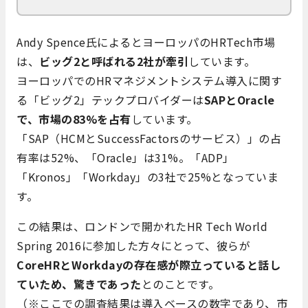
Andy Spence氏によるとヨーロッパのHRTech市場
は、
ビッグ2と呼ばれる2社が牽引
しています。
ヨーロッパでのHRマネジメントシステム導入に関す
る「ビッグ2」テックプロバイダーは
SAPとOracle
で、市場の83%を占有
しています。
「SAP（HCMとSuccessFactorsのサービス）」の占
有率は52%、「Oracle」は31%。「ADP」
「Kronos」「Workday」の3社で25%となっていま
す。
この結果は、ロンドンで開かれたHR Tech World
Spring 2016に参加した方々にとって、彼らが
CoreHRとWorkdayの存在感が際立っていると話し
ていため、驚きであった
とのことです。
（※ここでの調査結果は導入ベースの数字であり、市