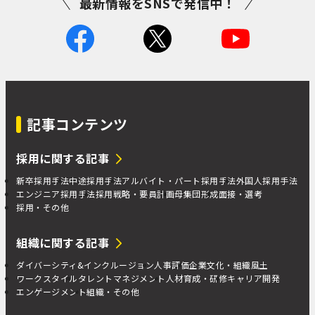
最新情報をSNSで発信中！
記事コンテンツ
採用に関する記事
新卒採用手法
中途採用手法
アルバイト・パート採用手法
外国人採用手法
エンジニア採用手法
採用戦略・要員計画
母集団形成
面接・選考
採用・その他
組織に関する記事
ダイバーシティ&インクルージョン
人事評価
企業文化・組織風土
ワークスタイル
タレントマネジメント
人材育成・研修
キャリア開発
エンゲージメント
組織・その他