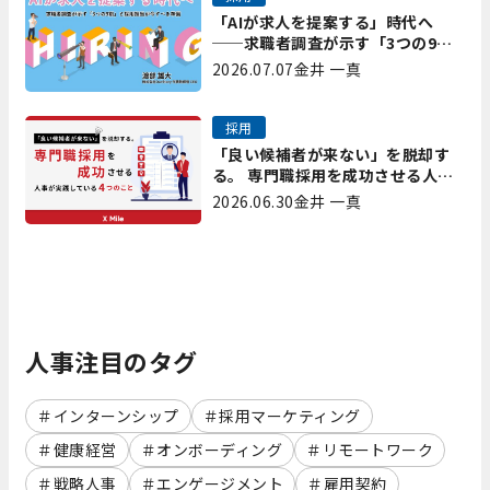
「AIが求人を提案する」時代へ
──求職者調査が示す「3つの9
割」と、採用担当が今すべき準備
2026.07.07
金井 一真
採用
「良い候補者が来ない」を脱却す
る。 専門職採用を成功させる人事
が実践している4つのこと
2026.06.30
金井 一真
人事注目のタグ
インターンシップ
採用マーケティング
健康経営
オンボーディング
リモートワーク
戦略人事
エンゲージメント
雇用契約