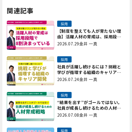
関連記事
採用
【制度を整えても人が育たない理
由】活躍人材の育成は、採用段階
で8割決まっている｜プレシャスパ
2026.07.29
金井 一真
ートナーズ矢野
採用
社員が活躍し続けるには？挑戦と
学びが循環する組織のキャリア開
発｜プレシャスパートナーズ矢野
2026.07.24
金井 一真
採用
“結果を出す”がゴールではない。
社員が成長し続けるための人材育
成戦略｜プレシャスパートナーズ
2026.07.08
金井 一真
矢野
採用