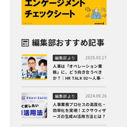
編集部おすすめ記事
2025.03.17
編集部より
人事は「オペレーション業
務」に、どう向き合うべき
か？｜HR TALK 02～人事DX
の最前線を徹底解剖～
2024.09.26
編集部より
人事業務プロセスの高度化・
効率化を実現！エクサウィザ
ーズの生成AI活用方法とは？