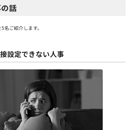
事の話
を5名ご紹介します。
面接設定できない人事