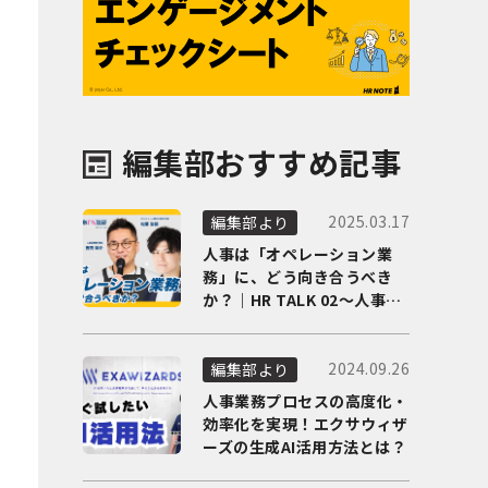
編集部おすすめ記事
2025.03.17
編集部より
人事は「オペレーション業
務」に、どう向き合うべき
か？｜HR TALK 02～人事DX
の最前線を徹底解剖～
2024.09.26
編集部より
人事業務プロセスの高度化・
効率化を実現！エクサウィザ
ーズの生成AI活用方法とは？