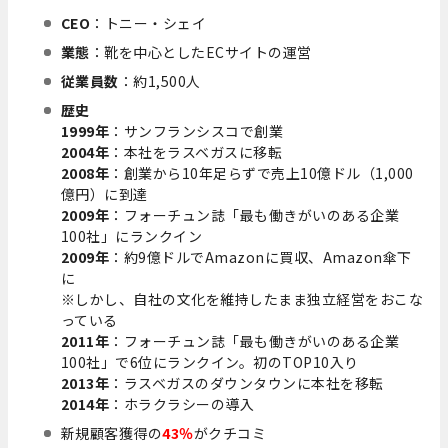
CEO
：トニー・シェイ
業態
：靴を中心としたECサイトの運営
従業員数
：約1,500人
歴史
1999年
：サンフランシスコで創業
2004年
：本社をラスベガスに移転
2008年
：創業から10年足らずで売上10億ドル（1,000
億円）に到達
2009年
：フォーチュン誌「最も働きがいのある企業
100社」にランクイン
2009年
：約9億ドルでAmazonに買収、Amazon傘下
に
※しかし、自社の文化を維持したまま独立経営をおこな
っている
2011年
：フォーチュン誌「最も働きがいのある企業
100社」で6位にランクイン。初のTOP10入り
2013年
：ラスベガスのダウンタウンに本社を移転
2014年
：ホラクラシーの導入
新規顧客獲得の
43％
がクチコミ