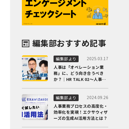
編集部おすすめ記事
2025.03.17
編集部より
人事は「オペレーション業
務」に、どう向き合うべき
か？｜HR TALK 02～人事DX
の最前線を徹底解剖～
2024.09.26
編集部より
人事業務プロセスの高度化・
効率化を実現！エクサウィザ
ーズの生成AI活用方法とは？