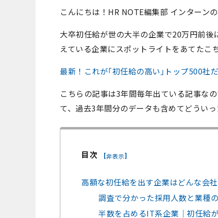
こんにちは！HR NOTE編集部 インターン
大卒初任給が世の大半の企業で20万円前後
えている企業にスポットライトをあてたこ
最新！これが｢初任給の高い｣トップ500社だ
こちらの記事は3年間毎年出ている記事なので
て、過去3年間分のデータも含めてどうい
目次
[
]
非表示
高額な初任給を出す企業はどんな会社
調査で分かった採用人数と業種
半数を占めるIT系企業｜初任給