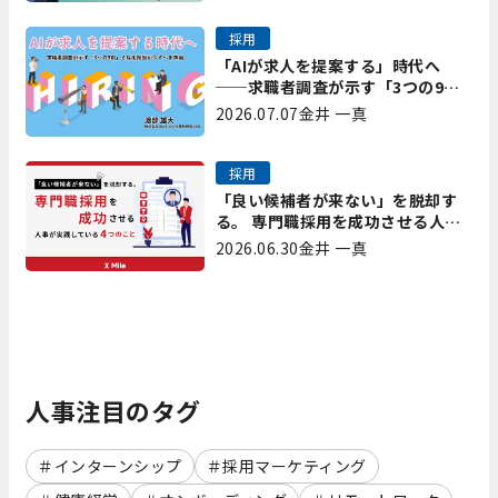
採用
「AIが求人を提案する」時代へ
──求職者調査が示す「3つの9
割」と、採用担当が今すべき準備
2026.07.07
金井 一真
採用
「良い候補者が来ない」を脱却す
る。 専門職採用を成功させる人事
が実践している4つのこと
2026.06.30
金井 一真
人事注目のタグ
インターンシップ
採用マーケティング