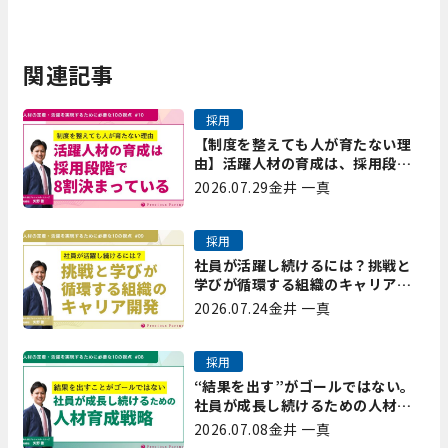
関連記事
採用
【制度を整えても人が育たない理
由】活躍人材の育成は、採用段階
で8割決まっている｜プレシャスパ
2026.07.29
金井 一真
ートナーズ矢野
採用
社員が活躍し続けるには？挑戦と
学びが循環する組織のキャリア開
発｜プレシャスパートナーズ矢野
2026.07.24
金井 一真
採用
“結果を出す”がゴールではない。
社員が成長し続けるための人材育
成戦略｜プレシャスパートナーズ
2026.07.08
金井 一真
矢野