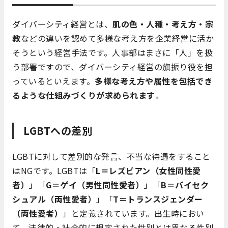
ダイバーシティ経営とは、
肌の色・人種・考え方・宗
教
などの違いを認めて多様な考え方を企業経営に活か
そうという経営手法です。人事部はまさに「人」を扱
う部署ですので、ダイバーシティ経営の旗振り役を担
っているといえます。
多様な考え方や属性を包括でき
るような仕組みづくりが求められます
。
LGBTへの差別
LGBTに対して差別的な発言、不当な待遇をすること
はNGです。LGBTは「
L＝レズビアン（女性同性愛
者）
」「
G＝ゲイ（男性同性愛者）
」「
B＝バイセク
シュアル（両性愛者）
」「
T＝トランスジェンダー
（両性愛者）
」と定義されています。出生時におい
て、法律的・社会的に規定された性別とは異なる性別