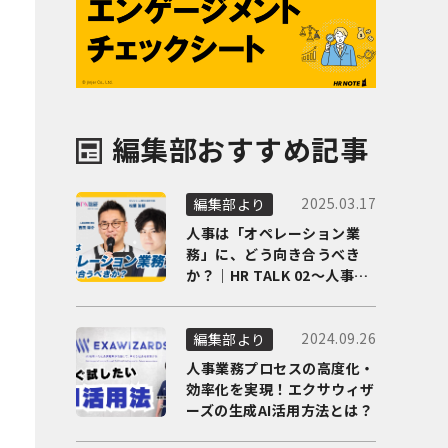
編集部おすすめ記事
2025.03.17
編集部より
人事は「オペレーション業
務」に、どう向き合うべき
か？｜HR TALK 02～人事DX
の最前線を徹底解剖～
2024.09.26
編集部より
人事業務プロセスの高度化・
効率化を実現！エクサウィザ
ーズの生成AI活用方法とは？