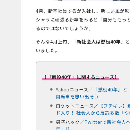
4月、新卒社員するが入社し、新しい風が
シャラに頑張る新卒をみると「自分ももっ
るのではないでしょうか。
そんな4月上旬、「
新社会人は懲役40年
」
いました。
【「懲役40年」に関するニュース】
Yahooニュース／
「懲役40年」
自転車を思い出そう
ロケットニュース／
【ブチキレ】
ド入り！ 社会人から反論多数「
男子ハック／
Twitterで新社
年」!?