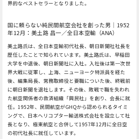
界的なベストセラーとなりました。
国に頼らない純民間航空会社を創った男｜1952
年12月：美土路 昌一／全日本空輸（ANA）
美土路氏は、全日本空輸初代社長、朝日新聞社社長を
歴任したことで知られています。美土路氏は、早稲田
大学を中退後、朝日新聞社に入社。入社後は第一次世
界大戦に従軍し、上海、ニューヨーク特派員を経た
後、編集局長、常務取締役と要職についた後、終戦前
に朝日新聞を退社します。その後、敗戦で職を失われ
た航空関係者の救済組織「興民社」を創り、会長に就
任。1952年、民間航空がGHQから認められるタイミ
ングで、日本ヘリコプター輸送株式会社を設立して社
長となり、極東航空と合併して1957年12月に全日空
の初代社長に就任しています。