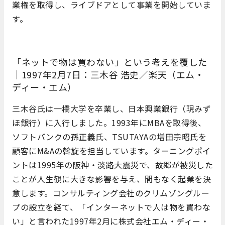
業権を取得し、ライブドアとして事業を開始していま
す。
「ネットで物は買わない」という考えを覆した
｜1997年2月7日：三木谷 浩史／楽天（エム・
ディー・エム）
三木谷氏は一橋大学を卒業し、日本興業銀行（現みず
ほ銀行）に入行しました。1993年にMBAを取得後、
ソフトバンクの孫正義氏、TSUTAYAの増田宗昭氏を
顧客にM&Aの斡旋を担当しています。ターニングポイ
ントは1995年の阪神・淡路大震災で、故郷が被災した
ことが人生観に大きな影響を与え、間もなく起業を決
意します。コンサルティング会社のクリムゾングルー
プの設立を経て、「インターネットで人は物を買わな
い」と言われた1997年2月に株式会社エム・ディー・