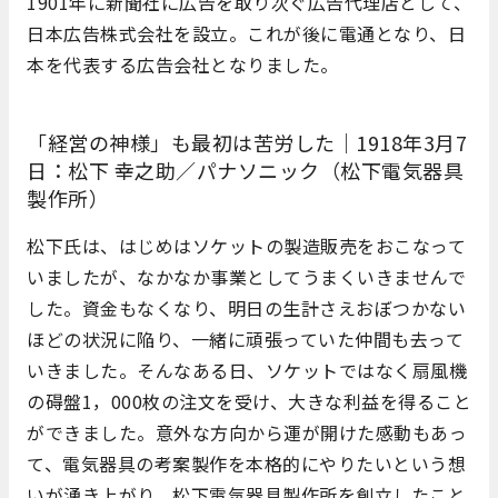
1901年に新聞社に広告を取り次ぐ広告代理店として、
日本広告株式会社を設立。これが後に電通となり、日
本を代表する広告会社となりました。
「経営の神様」も最初は苦労した｜1918年3月7
日：松下 幸之助／パナソニック（松下電気器具
製作所）
松下氏は、はじめはソケットの製造販売をおこなって
いましたが、なかなか事業としてうまくいきませんで
した。資金もなくなり、明日の生計さえおぼつかない
ほどの状況に陥り、一緒に頑張っていた仲間も去って
いきました。そんなある日、ソケットではなく扇風機
の碍盤1，000枚の注文を受け、大きな利益を得ること
ができました。意外な方向から運が開けた感動もあっ
て、電気器具の考案製作を本格的にやりたいという想
いが湧き上がり、松下電気器具製作所を創立したこと