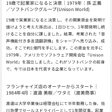
19歳で起業家になると決意｜1979年：孫 正義
／ソフトバンクグループ(Unison World)
19歳で実業家になると決意し、その開業資金を発明で
儲けようと考えた孫氏は、1日ひとつ、1年間発明し続
けることを自分に課しました。結果、考案された「音
声機能付き多言語翻訳機」をシャープへ売り込み、成
功。そこで約1億円を手にします。この資金を元手に
1979年、アメリカでソフトウェア開発会社「Unison
World」を設立しました。これがソフトバンクの前身
で、今では日本を代表する企業となっています。
フランチャイズ店のオーナーからスタート｜
1984年4月：渡邉 美樹／ワタミ（渡美商事）
渡邉は大学卒業後は経理会社にて半年勤務した後、佐
川急便でセールスドライバーとして1年間従事。起業