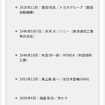
1926年11月：豊田 佐吉／トヨタグループ（豊田
自動織機）
1946年5月7日：井深 大／ソニー（東京通信工業
株式会社）
1946年10月：本田 宗一郎／HONDA（本田技研
工業）
1952年12月：美土路 昌一／全日本空輸(ANA)
1959年4月：稲盛 和夫／京セラ