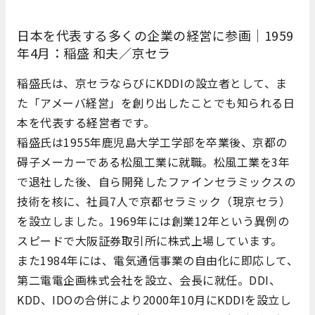
日本を代表する多くの企業の経営に参画｜1959
年4月：稲盛 和夫／京セラ
稲盛氏は、京セラならびにKDDIの設立者として、ま
た「アメーバ経営」を創り出したことでも知られる日
本を代表する経営者です。
稲盛氏は1955年鹿児島大学工学部を卒業後、京都の
碍子メーカーである松風工業に就職。松風工業を3年
で退社した後、自ら開発したファインセラミックスの
技術を核に、社員7人で京都セラミック（現京セラ）
を設立しました。1969年には創業12年という異例の
スピードで大阪証券取引所に株式上場しています。
また1984年には、電気通信事業の自由化に即応して、
第二電電企画株式会社を設立、会長に就任。DDI、
KDD、IDOの合併により2000年10月にKDDIを設立し