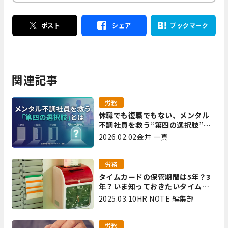
ポスト
シェア
ブックマーク
関連記事
労務
休職でも復職でもない、メンタル
不調社員を救う“第四の選択肢”と
は｜全国障害年金パートナーズ 宮
2026.02.02
金井 一真
里
労務
タイムカードの保管期間は5年？3
年？いま知っておきたいタイムカ
ード保管方法
2025.03.10
HR NOTE 編集部
労務