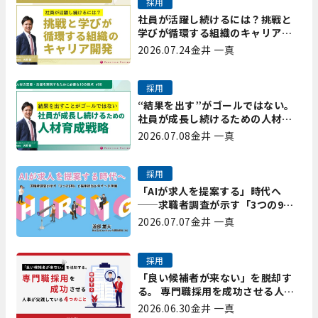
採用
社員が活躍し続けるには？挑戦と
学びが循環する組織のキャリア開
発｜プレシャスパートナーズ矢野
2026.07.24
金井 一真
採用
“結果を出す”がゴールではない。
社員が成長し続けるための人材育
成戦略｜プレシャスパートナーズ
2026.07.08
金井 一真
矢野
採用
「AIが求人を提案する」時代へ
──求職者調査が示す「3つの9
割」と、採用担当が今すべき準備
2026.07.07
金井 一真
採用
「良い候補者が来ない」を脱却す
る。 専門職採用を成功させる人事
が実践している4つのこと
2026.06.30
金井 一真