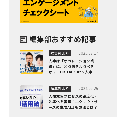
編集部おすすめ記事
2025.03.17
編集部より
人事は「オペレーション業
務」に、どう向き合うべき
か？｜HR TALK 02～人事DX
の最前線を徹底解剖～
2024.09.26
編集部より
人事業務プロセスの高度化・
効率化を実現！エクサウィザ
ーズの生成AI活用方法とは？