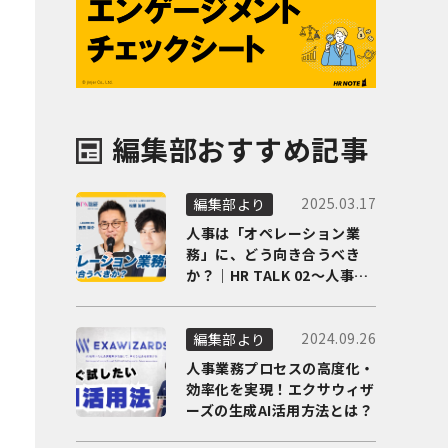
編集部おすすめ記事
2025.03.17
編集部より
人事は「オペレーション業
務」に、どう向き合うべき
か？｜HR TALK 02～人事DX
の最前線を徹底解剖～
2024.09.26
編集部より
人事業務プロセスの高度化・
効率化を実現！エクサウィザ
ーズの生成AI活用方法とは？