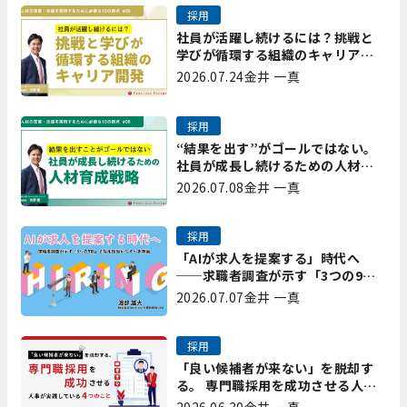
採用
社員が活躍し続けるには？挑戦と
学びが循環する組織のキャリア開
発｜プレシャスパートナーズ矢野
2026.07.24
金井 一真
採用
“結果を出す”がゴールではない。
社員が成長し続けるための人材育
成戦略｜プレシャスパートナーズ
2026.07.08
金井 一真
矢野
採用
「AIが求人を提案する」時代へ
──求職者調査が示す「3つの9
割」と、採用担当が今すべき準備
2026.07.07
金井 一真
採用
「良い候補者が来ない」を脱却す
る。 専門職採用を成功させる人事
が実践している4つのこと
2026.06.30
金井 一真