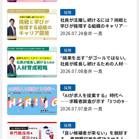
ートナーズ矢野
採用
社員が活躍し続けるには？挑戦と
学びが循環する組織のキャリア開
発｜プレシャスパートナーズ矢野
2026.07.24
金井 一真
採用
“結果を出す”がゴールではない。
社員が成長し続けるための人材育
成戦略｜プレシャスパートナーズ
2026.07.08
金井 一真
矢野
採用
「AIが求人を提案する」時代へ
──求職者調査が示す「3つの9
割」と、採用担当が今すべき準備
2026.07.07
金井 一真
採用
「良い候補者が来ない」を脱却す
る。 専門職採用を成功させる人事