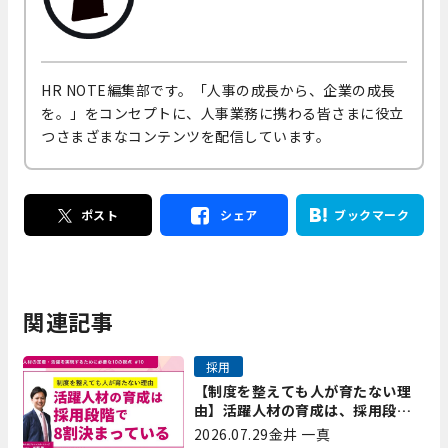
HR NOTE編集部です。「人事の成長から、企業の成長
を。」をコンセプトに、人事業務に携わる皆さまに役立
つさまざまなコンテンツを配信しています。
ポスト
シェア
ブックマーク
関連記事
採用
【制度を整えても人が育たない理
由】活躍人材の育成は、採用段階
で8割決まっている｜プレシャスパ
2026.07.29
金井 一真