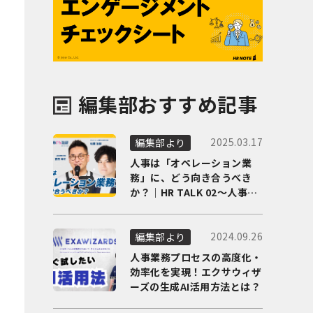
編集部おすすめ記事
2025.03.17
編集部より
人事は「オペレーション業
務」に、どう向き合うべき
か？｜HR TALK 02～人事DX
の最前線を徹底解剖～
2024.09.26
編集部より
人事業務プロセスの高度化・
効率化を実現！エクサウィザ
ーズの生成AI活用方法とは？