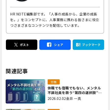
HR NOTE編集部です。「人事の成長から、企業の成長
を。」をコンセプトに、人事業務に携わる皆さまに役立
つさまざまなコンテンツを配信しています。
ポスト
シェア
ブックマーク
関連記事
労務
休職でも復職でもない、メンタル
不調社員を救う“第四の選択肢”と
は｜全国障害年金パートナーズ 宮
2026.02.02
金井 一真
里