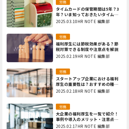
労務
タイムカードの保管期間は5年？3
年？いま知っておきたいタイムカ
ード保管方法
2025.03.10
HR NOTE 編集部
労務
福利厚生には節税効果がある？節
税対策できる制度や注意点を解説
2025.02.19
HR NOTE 編集部
労務
スタートアップ企業における福利
厚生の重要性は？おすすめの種類
やメリット・デメリットを解説
2025.02.18
HR NOTE 編集部
労務
大企業の福利厚生を一覧で紹介！
事例や導入のメリット・注意点を
解説
2025.02.17
HR NOTE 編集部