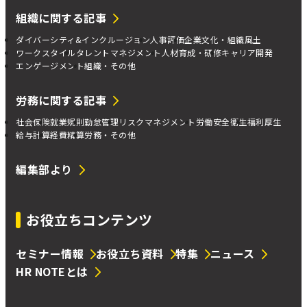
組織に関する記事
ダイバーシティ&インクルージョン
人事評価
企業文化・組織風土
ワークスタイル
タレントマネジメント
人材育成・研修
キャリア開発
エンゲージメント
組織・その他
労務に関する記事
社会保険
就業規則
勤怠管理
リスクマネジメント
労働安全衛生
福利厚生
給与計算
経費精算
労務・その他
編集部より
お役立ちコンテンツ
セミナー情報
お役立ち資料
特集
ニュース
HR NOTEとは