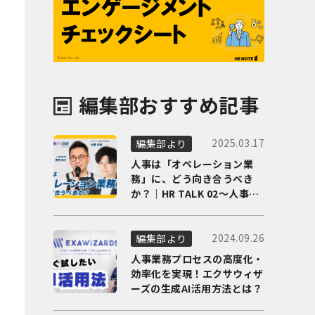
編集部おすすめ記事
2025.03.17
編集部より
人事は「オペレーション業
務」に、どう向き合うべき
か？｜HR TALK 02～人事DX
の最前線を徹底解剖～
2024.09.26
編集部より
人事業務プロセスの高度化・
効率化を実現！エクサウィザ
ーズの生成AI活用方法とは？