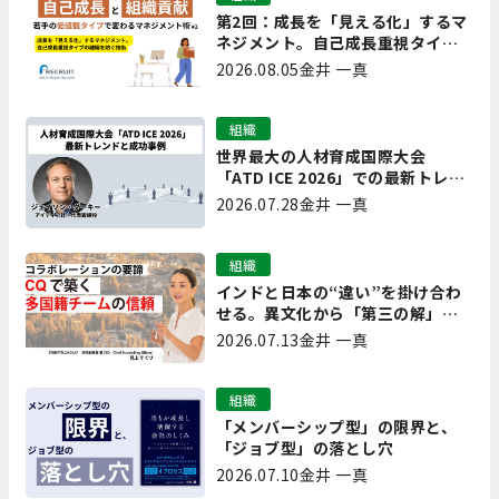
第2回：成長を「見える化」するマ
ネジメント。自己成長重視タイプ
の離職を防ぐ技術
2026.08.05
金井 一真
組織
世界最大の人材育成国際大会
「ATD ICE 2026」での最新トレン
ドと成功事例｜「重要で実用的
2026.07.28
金井 一真
な、日本にも合う」ホットトピッ
クと人材育成ノウハウ
組織
インドと日本の“違い”を掛け合わ
せる。異文化から「第三の解」を
生み出す実践【現場を変えるCQ白
2026.07.13
金井 一真
書 第7回】
組織
「メンバーシップ型」の限界と、
「ジョブ型」の落とし穴
2026.07.10
金井 一真