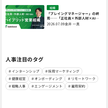
組織
「プレイングマネージャー」の終
焉──「正社員×外部人材×AI」
で創るハイブリッド営業組織
2026.07.09
金井 一真
人事注目のタグ
インターンシップ
採用マーケティング
健康経営
オンボーディング
リモートワーク
戦略人事
エンゲージメント
雇用契約