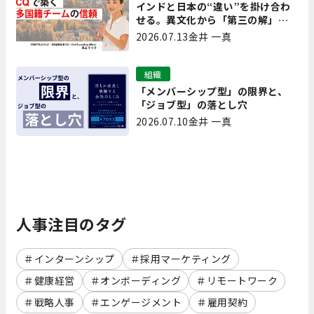
インドと日本の“違い”を掛け合わ
せる。異文化から「第三の解」を
生み出す実践【現場を変えるCQ白
2026.07.13
金井 一真
書 第7回】
組織
「メンバーシップ型」の限界と、
「ジョブ型」の落とし穴
2026.07.10
金井 一真
人事注目のタグ
インターンシップ
採用マーケティング
健康経営
オンボーディング
リモートワーク
戦略人事
エンゲージメント
雇用契約