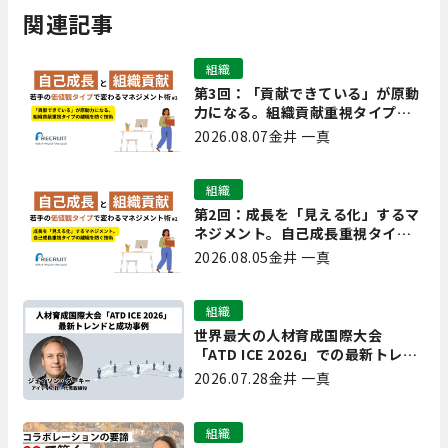
関連記事
組織
第3回：「貢献できている」が原動
力になる。組織貢献重視タイプの
離職を防ぐ技術
2026.08.07
金井 一真
組織
第2回：成長を「見える化」するマ
ネジメント。自己成長重視タイプ
の離職を防ぐ技術
2026.08.05
金井 一真
組織
世界最大の人材育成国際大会
「ATD ICE 2026」での最新トレン
ドと成功事例｜「重要で実用的
2026.07.28
金井 一真
な、日本にも合う」ホットトピッ
クと人材育成ノウハウ
組織