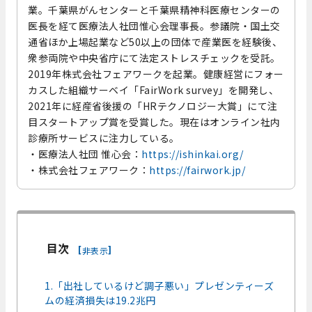
業。千葉県がんセンターと千葉県精神科医療センターの
医長を経て医療法人社団惟心会理事長。参議院・国土交
通省ほか上場起業など50以上の団体で産業医を経験後、
衆参両院や中央省庁にて法定ストレスチェックを受託。
2019年株式会社フェアワークを起業。健康経営にフォー
カスした組織サーベイ「FairWork survey」を開発し、
2021年に経産省後援の「HRテクノロジー大賞」にて注
目スタートアップ賞を受賞した。現在はオンライン社内
診療所サービスに注力している。
・医療法人社団 惟心会：
https://ishinkai.org/
・株式会社フェアワーク：
https://fairwork.jp/
目次
[
]
非表示
1.「出社しているけど調子悪い」プレゼンティーズ
ムの経済損失は19.2兆円