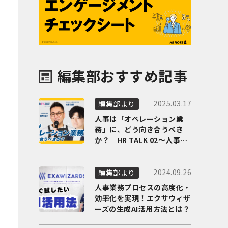
編集部おすすめ記事
2025.03.17
編集部より
人事は「オペレーション業
務」に、どう向き合うべき
か？｜HR TALK 02～人事DX
の最前線を徹底解剖～
2024.09.26
編集部より
人事業務プロセスの高度化・
効率化を実現！エクサウィザ
ーズの生成AI活用方法とは？