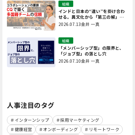
組織
インドと日本の“違い”を掛け合わ
せる。異文化から「第三の解」を
生み出す実践【現場を変えるCQ白
2026.07.13
金井 一真
書 第7回】
組織
「メンバーシップ型」の限界と、
「ジョブ型」の落とし穴
2026.07.10
金井 一真
人事注目のタグ
インターンシップ
採用マーケティング
健康経営
オンボーディング
リモートワーク