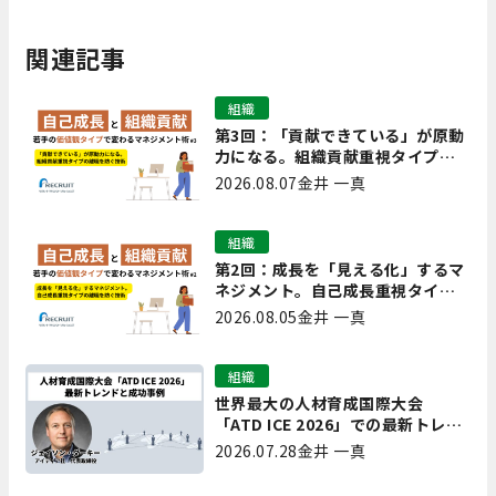
関連記事
組織
第3回：「貢献できている」が原動
力になる。組織貢献重視タイプの
離職を防ぐ技術
2026.08.07
金井 一真
組織
第2回：成長を「見える化」するマ
ネジメント。自己成長重視タイプ
の離職を防ぐ技術
2026.08.05
金井 一真
組織
世界最大の人材育成国際大会
「ATD ICE 2026」での最新トレン
ドと成功事例｜「重要で実用的
2026.07.28
金井 一真
な、日本にも合う」ホットトピッ
クと人材育成ノウハウ