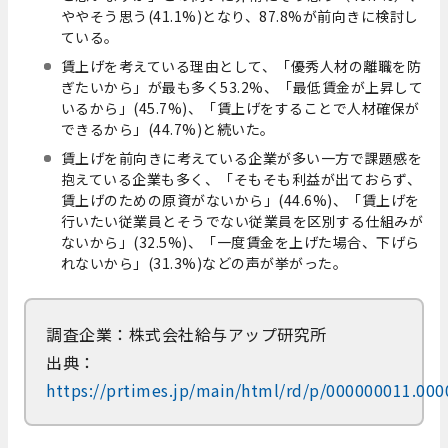
ややそう思う(41.1%)となり、87.8%が前向きに検討し
ている。
賃上げを考えている理由として、「優秀人材の離職を防
ぎたいから」が最も多く53.2%、「最低賃金が上昇して
いるから」(45.7%)、「賃上げをすることで人材確保が
できるから」(44.7%)と続いた。
賃上げを前向きに考えている企業が多い一方で課題感を
抱えている企業も多く、「そもそも利益が出ておらず、
賃上げのための原資がないから」(44.6%)、「賃上げを
行いたい従業員とそうでない従業員を区別する仕組みが
ないから」(32.5%)、「一度賃金を上げた場合、下げら
れないから」(31.3%)などの声が挙がった。
調査企業：株式会社給与アップ研究所
出典：
https://prtimes.jp/main/html/rd/p/000000011.00