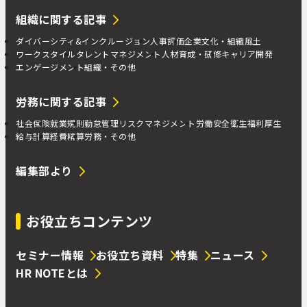
組織に関する記事
ダイバーシティ&インクルージョン
人事評価
企業文化・組織風土
ワークスタイル
タレントマネジメント
人材育成・研修
キャリア開発
エンゲージメント
組織・その他
労務に関する記事
社会保険
就業規則
勤怠管理
リスクマネジメント
労働安全衛生
福利厚生
給与計算
経費精算
労務・その他
編集部より
お役立ちコンテンツ
セミナー情報
お役立ち資料
特集
ニュース
HR NOTEとは