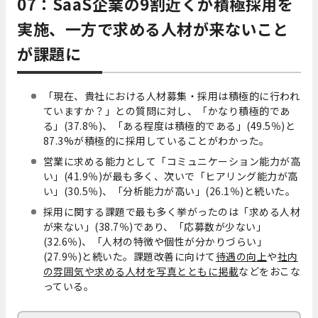
07：SaaS企業の9割近くが積極採用を
実施、一方で求める人材が来ないこと
が課題に
「現在、貴社における人材募集・採用は積極的に行われ
ていますか？」との質問に対し、「かなり積極的であ
る」(37.8％)、「ある程度は積極的である」(49.5％)と
87.3%が積極的に採用していることがわかった。
営業に求める能力として「コミュニケーション能力が高
い」(41.9％)が最も多く、次いで「ヒアリング能力が高
い」(30.5％)、「分析能力が高い」(26.1％)と続いた。
採用に関する課題で最も多く挙がったのは「求める人材
が来ない」(38.7％)であり、「応募数が少ない」
(32.6％)、「人材の特徴や個性が分かりづらい」
(27.9％)と続いた。課題改善に向けて
待遇の向上
や
社内
の雰囲気や求める人材を写真とともに掲載
などをおこな
っている。