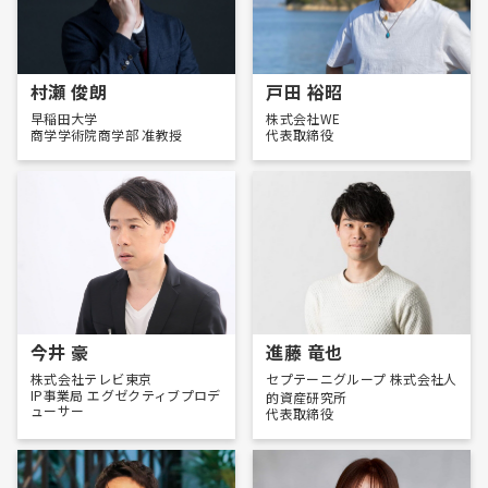
村瀬 俊朗
戸田 裕昭
早稲田大学
株式会社WE
商学学術院商学部 准教授
代表取締役
今井 豪
進藤 竜也
株式会社テレビ東京
セプテーニグループ 株式会社人
IP事業局 エグゼクティブプロデ
的資産研究所
ューサー
代表取締役