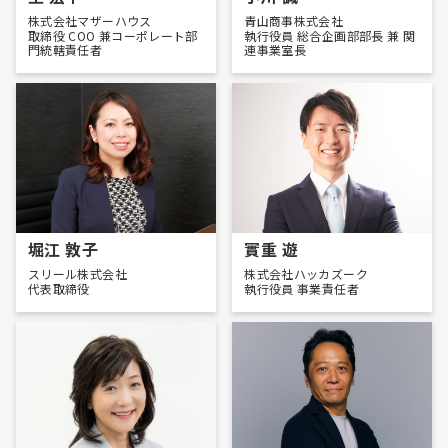
株式会社マザーハウス
青山商事株式会社
取締役 COO 兼コーポレート部
執行役員 総合企画部部長 兼 関
門統轄責任者
連事業室長
堀江 敦子
實重 遊
スリール株式会社
株式会社ハッカズーク
代表取締役
執行役員 事業責任者