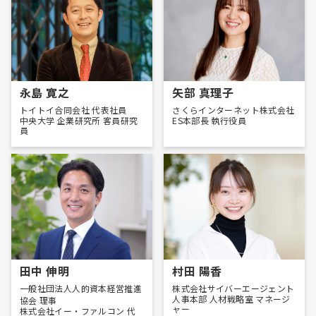
永島 寛之
矢部 真理子
トイトイ合同会社 代表社員
さくらインターネット株式会社
中央大学 企業研究所 客員研究
ES本部長 執行役員
員
田中 伸明
村田 陽香
一般社団法人人的資本経営推進
株式会社サイバーエージェント
人事本部 人材戦略室 マネージ
協会 理事
ャー
株式会社イー・ファルコン 代