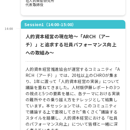
社人的資産研究所
代表取締役
Session1（14:00-15:00）
14:00
人的資本経営の現在地～「ARCH（アー
チ）」と追求する社員パフォーマンス向上
への取組み～
人的資本経営推進協会が運営するコミュニティ「A
RCH（アーチ）」では、20社以上のCHROが集ま
り、1年に渡って「人的資本経営の実装」について
議論を重ねてきました。人材版伊藤レポートの3つ
の視点と5つの要素を基に、各テーマにおける実装
の難所やその乗り越え方をナレッジとして結集し
ています。本セッションでは、このコミュニティ
で議論する上で重視してきた“青くさく”議論する
スタイルを踏襲し、人的資本経営における「社員
のパフォーマンス向上」について皆様と一緒に深
く考えていきます。