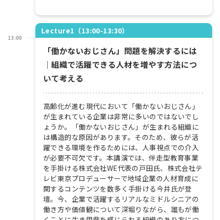
Lecture1（13:00-13:30）
13:00
「働かないおじさん」問題を解決するには
｜組織で活躍できる人材を増やす方法につ
いて考える
高齢化が進む現代において「働かないおじさん」
が生まれている企業は非常に多いのではないでし
ょうか。「働かないおじさん」が生まれる組織に
は構造的な原因があります。そのため、彼らが活
躍できる環境を作るためには、人事視点での介入
が必要不可欠です。本講演では、伴走型教育事業
を手掛ける株式会社WE代表の戸田氏、株式会社テ
レビ東京プロデューサーで地域企業の人材育成に
関するコンテンツを数多く手掛ける今井氏が登
壇。今、企業で活躍するリアルなミドルシニアの
働き方や価値観について深堀りながら、誰もが働
くことに生き甲斐を感じられる組織のあり方につ