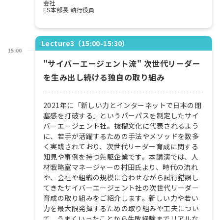
会社
ES本部長 執行役員
Lecture3（15:00-15:30）
15:00
"サイバーエージェント流" 次世代リーダー
を生み出し続ける独自の取り組み
2021年に「新しい力とインターネットで日本の閉
塞感を打破する」というパーパスを制定したサイ
バーエージェント社。抜擢文化に代表されるよう
に、若手が活躍するための手法やメソッドを数多
く実践されており、次世代リーダー育成に関する
知見や事例を持つ先駆企業です。本講演では、人
材戦略室マネージャーの村田氏より、時代の流れ
や、会社や組織の規模に合わせながら試行錯誤し
てきたサイバーエージェント社の次世代リーダー
育成の取り組みをご紹介します。新しい力や若い
力を最大限発揮するための取り組みや工夫につい
て、うまくいったことから失敗経験までリアルな