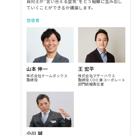
員同士が"言い合える空気"をどう組織に生み出し
ていくことができるか議論します。
登壇者
山本 伸一
王 宏平
株式会社チームボックス
株式会社マザーハウス
取締役
取締役 COO 兼コーポレート
部門統轄責任者
小川 誠