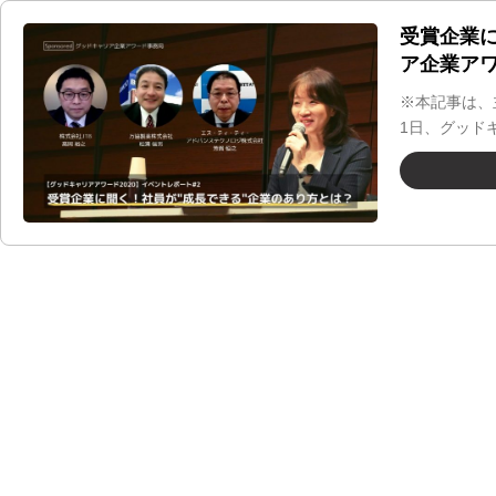
受賞企業
ア企業アワ
※本記事は、
1日、グッド
フォース・ド