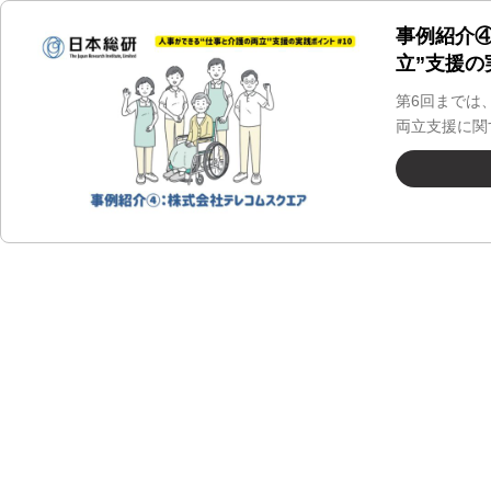
事例紹介
立”支援の
第6回までは
両立支援に関
方法について