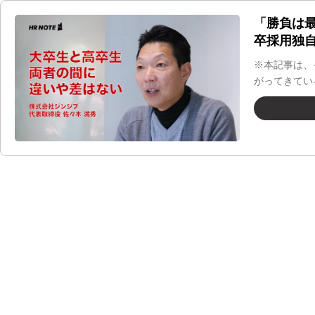
「勝負は最
卒採用独
※本記事は、
がってきてい
する企業が増